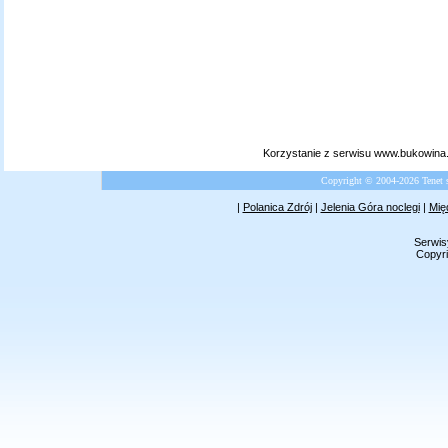
Korzystanie z serwisu www.bukowina.
Copyright © 2004-2026 Tenet 
|
Polanica Zdrój
|
Jelenia Góra noclegi
|
Mię
Serwis
Copyri