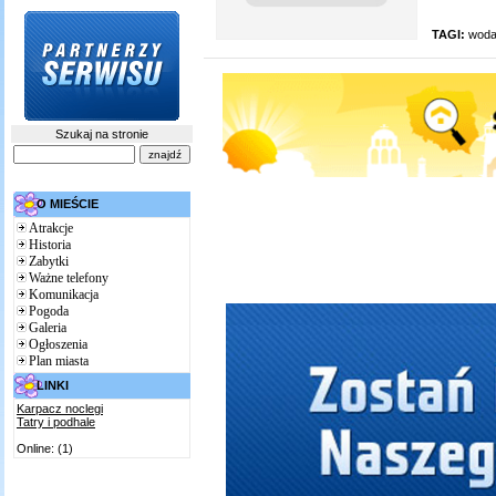
TAGI:
wod
Szukaj na stronie
O MIEŚCIE
Atrakcje
Historia
Zabytki
Ważne telefony
Komunikacja
Pogoda
Galeria
Ogłoszenia
Plan miasta
LINKI
Karpacz noclegi
Tatry i podhale
Online: (1)