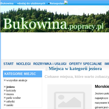
Bukowina
+dodaj do ulubionych
+
Reisepolen
START
NOCLEGI
ROZRYWKA i USŁUGI
OFERTY SPECJALNE
IM
Miejsca w kategorii jeziora
KATEGORIE MIEJSC
Ciekawe miejsca, które warto zobacz
wszystkie atrakcje
Morski
jeziora
kościoły
Jezioro pol
muzea
parki wodne
największe i
zabytki
nazywane b
zamki
górami jest