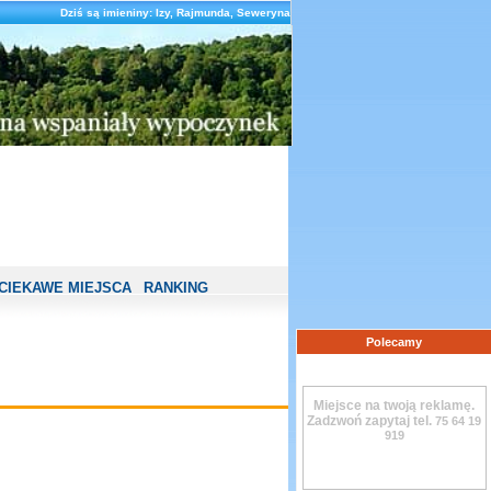
Dziś są imieniny: Izy, Rajmunda, Seweryna
CIEKAWE MIEJSCA
RANKING
Polecamy
Miejsce na twoją reklamę.
Zadzwoń zapytaj tel.
75 64 19
919