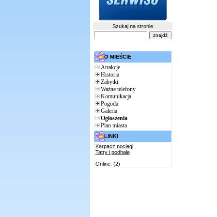
Szukaj na stronie
O MIEŚCIE
Atrakcje
Historia
Zabytki
Ważne telefony
Komunikacja
Pogoda
Galeria
Ogłoszenia
Plan miasta
LINKI
Karpacz noclegi
Tatry i podhale
Online: (2)