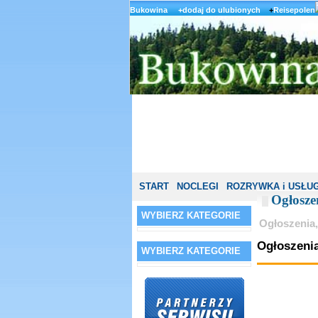
Bukowina
+dodaj do ulubionych
+
Reisepolen
START
NOCLEGI
ROZRYWKA i USŁUG
Ogłosze
WYBIERZ KATEGORIE
Ogłoszenia,
Ogłoszeni
WYBIERZ KATEGORIE