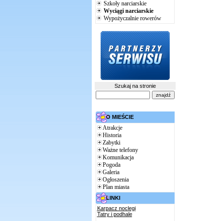
Szkoły narciarskie
Wyciągi narciarskie
Wypożyczalnie rowerów
Szukaj na stronie
O MIEŚCIE
Atrakcje
Historia
Zabytki
Ważne telefony
Komunikacja
Pogoda
Galeria
Ogłoszenia
Plan miasta
LINKI
Karpacz noclegi
Tatry i podhale