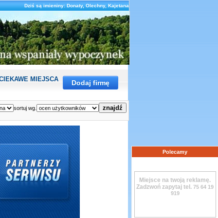
Dziś są imieniny: Donaty, Olechny, Kajetana
CIEKAWE MIEJSCA
RANKING
Dodaj firmę
sortuj wg.
Polecamy
Miejsce na twoją reklamę.
Zadzwoń zapytaj tel.
75 64 19
919