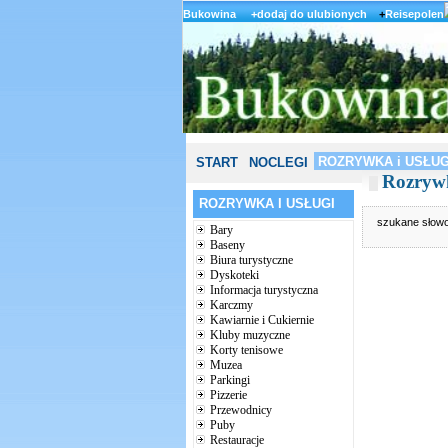
Bukowina
+dodaj do ulubionych
+
Reisepolen
ROZRYWKA i USŁUG
START
NOCLEGI
Rozrywk
ROZRYWKA I USŁUGI
szukane słow
Bary
Baseny
Biura turystyczne
Dyskoteki
Informacja turystyczna
Karczmy
Kawiarnie i Cukiernie
Kluby muzyczne
Korty tenisowe
Muzea
Parkingi
Pizzerie
Przewodnicy
Puby
Restauracje