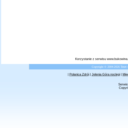
Korzystanie z serwisu www.bukowina.
Copyright © 2004-2026 Tenet 
|
Polanica Zdrój
|
Jelenia Góra noclegi
|
Mię
Serwis
Copyri