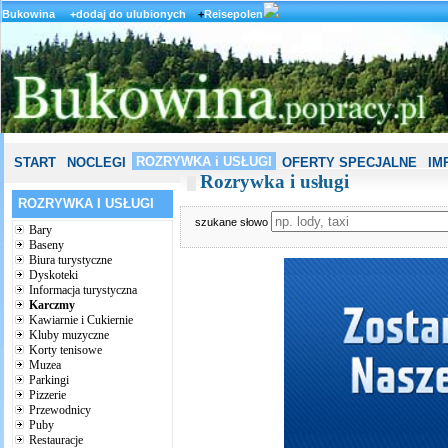
Bukowina
+dodaj do ulubionych
+
Reisepolen
ROZRYWKA i USŁUGI
START
NOCLEGI
OFERTY SPECJALNE
IM
Rozrywka i usługi
ROZRYWKA I USŁUGI
szukane słowo
Bary
Baseny
Biura turystyczne
Dyskoteki
Informacja turystyczna
Karczmy
Kawiarnie i Cukiernie
Kluby muzyczne
Korty tenisowe
Muzea
Parkingi
Pizzerie
Przewodnicy
Puby
Restauracje