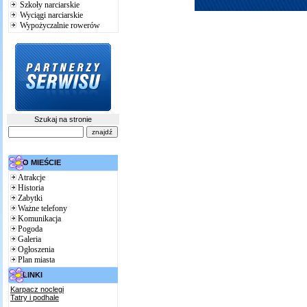
Szkoły narciarskie
Wyciągi narciarskie
Wypożyczalnie rowerów
Szukaj na stronie
O MIEŚCIE
Atrakcje
Historia
Zabytki
Ważne telefony
Komunikacja
Pogoda
Galeria
Ogłoszenia
Plan miasta
LINKI
Karpacz noclegi
Tatry i podhale