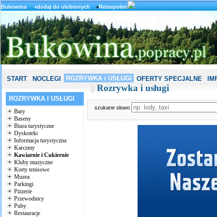
Bukowina
+dodaj do ulubionych
+
Reisepolen
ROZRYWKA i USŁUGI
START
NOCLEGI
OFERTY SPECJALNE
IM
Rozrywka i usługi
ROZRYWKA I USŁUGI
szukane słowo
Bary
Baseny
Biura turystyczne
Dyskoteki
Informacja turystyczna
Karczmy
Kawiarnie i Cukiernie
Kluby muzyczne
Korty tenisowe
Muzea
Parkingi
Pizzerie
Przewodnicy
Puby
Restauracje