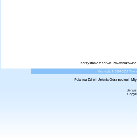
Korzystanie z serwisu www.bukowina.
Copyright © 2004-2026 Tenet 
|
Polanica Zdrój
|
Jelenia Góra noclegi
|
Mię
Serwis
Copyri