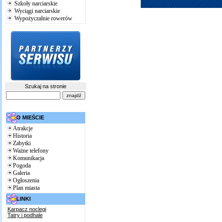
Szkoły narciarskie
Wyciągi narciarskie
Wypożyczalnie rowerów
Szukaj na stronie
O MIEŚCIE
Atrakcje
Historia
Zabytki
Ważne telefony
Komunikacja
Pogoda
Galeria
Ogłoszenia
Plan miasta
LINKI
Karpacz noclegi
Tatry i podhale