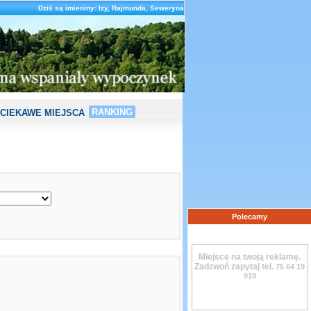
Dziś są imieniny: Izy, Rajmunda, Seweryna
RANKING
CIEKAWE MIEJSCA
Polecamy
Miejsce na twoją reklamę.
Zadzwoń zapytaj tel.
75 64 19
919