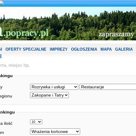
I
OFERTY SPECJALNE
IMPREZY
OGŁOSZENIA
MAPA
GALERIA
g
ta, miejsc itp.
nkingu
ty
regionu
ankingu
 ilość
en