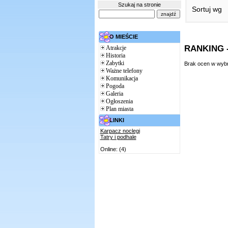
Szukaj na stronie
Sortuj wg
O MIEŚCIE
RANKING -
Atrakcje
Historia
Zabytki
Brak ocen w wybr
Ważne telefony
Komunikacja
Pogoda
Galeria
Ogłoszenia
Plan miasta
LINKI
Karpacz noclegi
Tatry i podhale
Online: (4)