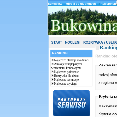
Bukowina
+dodaj do ulubionych
+
Reisepolen
START
NOCLEGI
ROZRYWKA i USŁUG
Rankin
RANKINGI
Ranking ofer
Najlepsze atrakcje dla dzieci
Atrakcje z najlepszymi
Zakres ra
wrażeniami końcowymi
Najlepsze położenie
rodzaj ofer
Rozrywka dla dzieci
Najlepsze resturacje
z regionu 
Najlepsze wyciągi
Kryteria r
Maksymalna
Kryteria oc